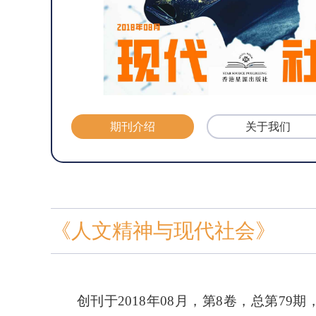
期刊介绍
关于我们
《人文精神与现代社会》
创刊
于
2018年08月，第
8
卷，总第
79
期